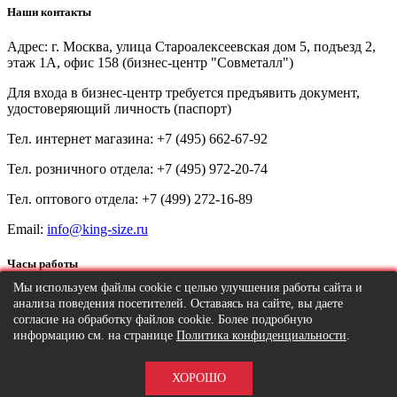
Наши контакты
Адрес: г. Москва, улица Староалексеевская дом 5, подъезд 2,
этаж 1А, офис 158 (бизнес-центр "Совметалл")
Для входа в бизнес-центр требуется предъявить документ,
удостоверяющий личность (паспорт)
Тел. интернет магазина:
+7 (495) 662-67-92
Тел. розничного отдела:
+7 (495) 972-20-74
Тел. оптового отдела:
+7 (499) 272-16-89
Email:
info@king-size.ru
Часы работы
Мы используем файлы cookie с целью улучшения работы сайта и
Пн-Пт
10:00
-
20:00
анализа поведения посетителей. Оставаясь на сайте, вы даете
согласие на обработку файлов cookie. Более подробную
Сб-Вс
11:00
-
18:00
информацию см. на странице
Политика конфиденциальности
.
Кинг-Сайз © 2026 Все права защищены.
ХОРОШО