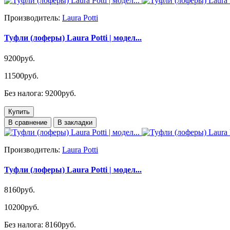
Производитель:
Laura Potti
Туфли (лоферы) Laura Potti | модел...
9200руб.
11500руб.
Без налога: 9200руб.
Купить
В сравнение
В закладки
Производитель:
Laura Potti
Туфли (лоферы) Laura Potti | модел...
8160руб.
10200руб.
Без налога: 8160руб.