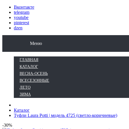
Вконтакте
telegram
youtube
pinterest
dzen
КАТАЛОГ
ВЕСНА-ОСЕНЬ
ВСЕСЕЗОН
Меню
ГЛАВНАЯ
КАТАЛОГ
ВЕСНА-ОСЕНЬ
ВСЕСЕЗОННЫЕ
ЛЕТО
ЗИМА
Каталог
Туфли Laura Potti | модель 4725 (светло-коричневые)
-30%