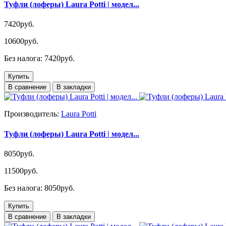
Туфли (лоферы) Laura Potti | модел...
7420руб.
10600руб.
Без налога: 7420руб.
Купить
В сравнение
В закладки
Производитель:
Laura Potti
Туфли (лоферы) Laura Potti | модел...
8050руб.
11500руб.
Без налога: 8050руб.
Купить
В сравнение
В закладки