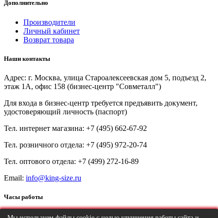
Дополнительно
Производители
Личный кабинет
Возврат товара
Наши контакты
Адрес: г. Москва, улица Староалексеевская дом 5, подъезд 2,
этаж 1А, офис 158 (бизнес-центр "Совметалл")
Для входа в бизнес-центр требуется предъявить документ,
удостоверяющий личность (паспорт)
Тел. интернет магазина:
+7 (495) 662-67-92
Тел. розничного отдела:
+7 (495) 972-20-74
Тел. оптового отдела:
+7 (499) 272-16-89
Email:
info@king-size.ru
Часы работы
Пн-Пт
10:00
-
20:00
Мы используем файлы cookie с целью улучшения работы сайта и