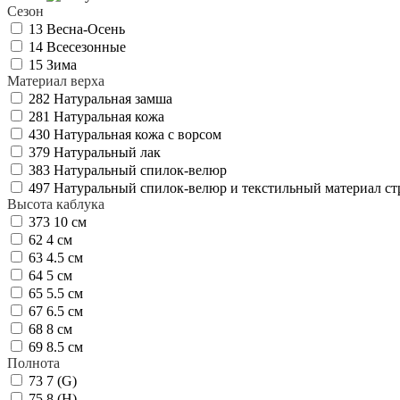
Сезон
13
Весна-Осень
14
Всесезонные
15
Зима
Материал верха
282
Натуральная замша
281
Натуральная кожа
430
Натуральная кожа с ворсом
379
Натуральный лак
383
Натуральный спилок-велюр
497
Натуральный спилок-велюр и текстильный материал ст
Высота каблука
373
10 см
62
4 см
63
4.5 см
64
5 см
65
5.5 см
67
6.5 см
68
8 см
69
8.5 см
Полнота
73
7 (G)
75
8 (H)