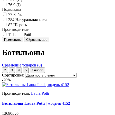
76
9 (J)
Подкладка
77
Байка
284
Натуральная кожа
82
Шерсть
Производители
11
Laura Potti
Ботильоны
Сравнение товаров (0)
2
3
4
5
Список
Сортировка:
-20%
Производитель:
Laura Potti
Ботильоны Laura Potti | модель 4152
13680руб.